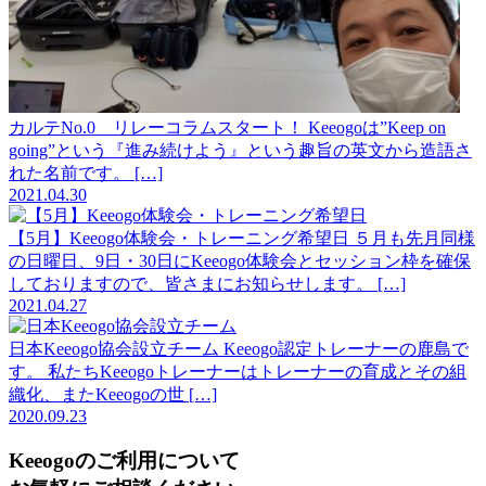
カルテNo.0 リレーコラムスタート！
Keeogoは”Keep on
going”という『進み続けよう』という趣旨の英文から造語さ
れた名前です。 […]
2021.04.30
【5月】Keeogo体験会・トレーニング希望日
５月も先月同様
の日曜日、9日・30日にKeeogo体験会とセッション枠を確保
しておりますので、皆さまにお知らせします。 […]
2021.04.27
日本Keeogo協会設立チーム
Keeogo認定トレーナーの鹿島で
す。 私たちKeeogoトレーナーはトレーナーの育成とその組
織化、またKeeogoの世 […]
2020.09.23
Keeogoのご利用について