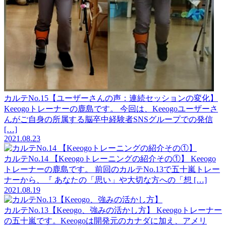
カルテNo.15【ユーザーさんの声：連続セッションの変化】
Keeogoトレーナーの鹿島です。 今回は、Keeogoユーザーさ
んがご自身の所属する脳卒中経験者SNSグループでの発信
[…]
2021.08.23
カルテNo.14 【Keeogoトレーニングの紹介その①】
Keeogo
トレーナーの鹿島です。 前回のカルテNo.13で五十嵐トレー
ナーから、『 あなたの「思い」や大切な方への「想 […]
2021.08.19
カルテNo.13【Keeogo、強みの活かし方】
Keeogoトレーナー
の五十嵐です。Keeogoは開発元のカナダに加え、アメリ