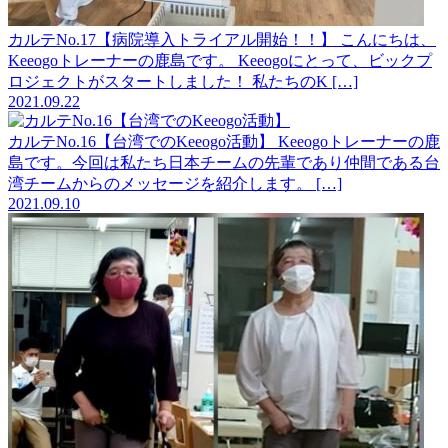
カルテNo.17【病院導入トライアル開始！！】
こんにちは、
Keeogoトレーナーの鹿島です。 Keeogoにとって、ビックプ
ロジェクトがスタートしました！ 私たちのK […]
2021.09.22
カルテNo.16【台湾でのKeeogo活動】
Keeogoトレーナーの鹿
島です。今回は私たち日本チームの先輩であり仲間である台
湾チームからのメッセージを紹介します。 […]
2021.09.10