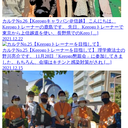
カルテNo.26【Keeogoキャラバン＠信越】
こんにちは、
Keeogoトレーナーの鹿島です。 先日、Keeogoトレーナーで
東京から上信越道を使い、長野県でのKeeo […]
2021.12.22
カルテNo.25【Keeogoトレーナーを目指して】
理学療法士の
野川亮介です。 11月28日「Keeogo懇親会」に参加してきま
した。もちろん、会場はキチンと感染対策がされ […]
2021.12.15