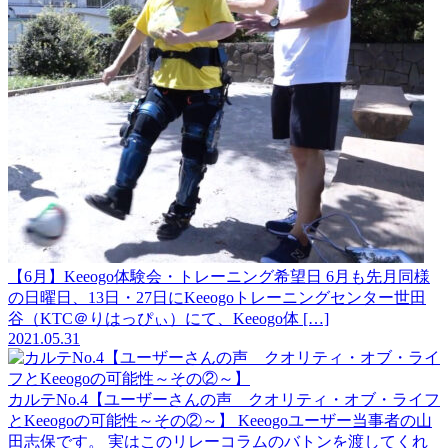
【6月】Keeogo体験会・トレーニング希望日
6月も先月同様
の日曜日、13日・27日にKeeogoトレーニングセンター世田
谷（KTC＠りはっぴぃ）にて、Keeogo体 […]
2021.05.31
カルテNo.4【ユーザーさんの声 クオリティ・オブ・ライフ
とKeeogoの可能性～その②～】
Keeogoユーザー当事者の山
田志保です。 実はこのリレーコラムのバトンを渡してくれ