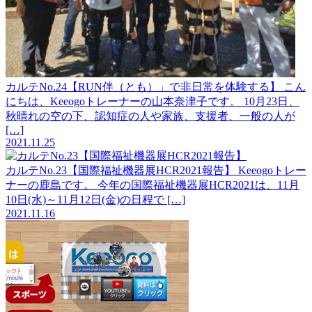
カルテNo.24【RUN伴（とも）」で非日常を体験する】
こん
にちは、Keeogoトレーナーの山本奈津子です。 10月23日、
秋晴れの空の下、認知症の人や家族、支援者、一般の人が
[…]
2021.11.25
カルテNo.23【国際福祉機器展HCR2021報告】
Keeogoトレー
ナーの鹿島です。 今年の国際福祉機器展HCR2021は、11月
10日(水)～11月12日(金)の日程で […]
2021.11.16