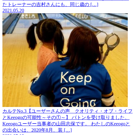
たトレーナーの吉村さんにも、同じ歳の […]
2021.05.20
カルテNo.3【ユーザーさんの声 クオリティ・オブ・ライフ
とKeeogoの可能性～その①～】
バトンを受け取りました、
Keeogoユーザー当事者の山田志保です。 わたしのKeeogoと
の出会いは、2020年8月、装 […]