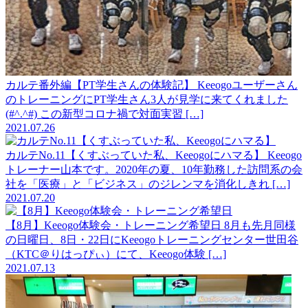
カルテ番外編【PT学生さんの体験記】
Keeogoユーザーさん
のトレーニングにPT学生さん3人が見学に来てくれました
(#^.^#) この新型コロナ禍で対面実習 […]
2021.07.26
カルテNo.11【くすぶっていた私、Keeogoにハマる】
Keeogo
トレーナー山本です。2020年の夏、10年勤務した訪問系の会
社を「医療」と「ビジネス」のジレンマを消化しきれ […]
2021.07.20
【8月】Keeogo体験会・トレーニング希望日
8月も先月同様
の日曜日、8日・22日にKeeogoトレーニングセンター世田谷
（KTC＠りはっぴぃ）にて、Keeogo体験 […]
2021.07.13