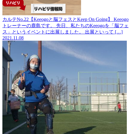
カルテNo.22【Keeogoと脳フェスとKeep On Going】
Keeogo
トレーナーの鹿島です。 先日、私たちのKeeogoを「脳フェ
ス」というイベントに出展しました。 出展といって […]
2021.11.08