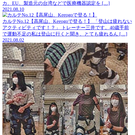
カ、EU、製造元の台湾などで医療機器認定を […]
2021.08.10
カルテNo.12【高尾山、Keeogoで登る！】
「登山は疲れない
アクティビティです！？」 トレーナー三井です。40歳手前
で運動不足の私は登山に行くと聞き、とても疲れるん […]
2021.08.02