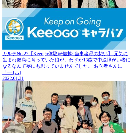
カルテNo.27【Keeogo体験＠信越~当事者母の想い】
元気に
生まれ健康に育っていた娘が、わずか13歳で中途障がい者に
なるなんて夢にも思っていませんでした。 お医者さんに
「一 […]
2022.01.31