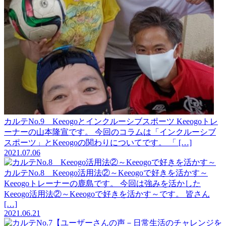
カルテNo.9 Keeogoとインクルーシブスポーツ
Keeogoトレ
ーナーの山本隆宣です。 今回のコラムは「インクルーシブ
スポーツ」とKeeogoの関わりについてです。 「 […]
2021.07.06
カルテNo.8 Keeogo活用法②～Keeogoで好きを活かす～
Keeogoトレーナーの鹿島です。 今回は強みを活かした
Keeogo活用法②～Keeogoで好きを活かす～です。 皆さん
[…]
2021.06.21