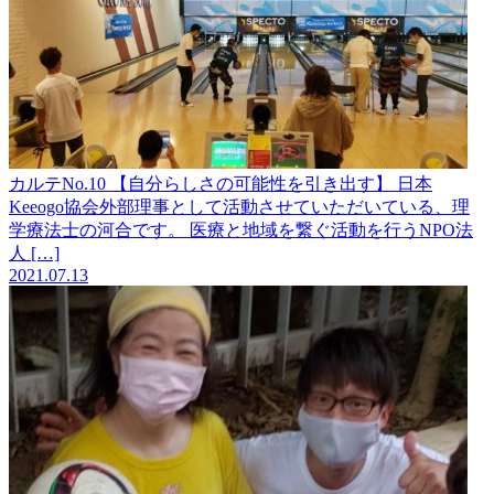
カルテNo.10 【自分らしさの可能性を引き出す】
日本
Keeogo協会外部理事として活動させていただいている、理
学療法士の河合です。 医療と地域を繋ぐ活動を行うNPO法
人 […]
2021.07.13