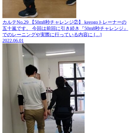
カルテNo.29 【50m8秒チャレンジ②】
keeogoトレーナーの
五十嵐です。 今回は前回に引き続き『50m8秒チャレンジ』
でのレーニングや実際に行っている内容に […]
2022.06.01