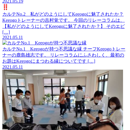
2021.05.19
カルテNo.2 私がどのようにしてKeeogoに魅了されたか？
Keeogoトレーナーの吉村覚です。 今回のリレーコラムは、
【私がどのようにしてKeeogoに魅了されたか？】 そのエピ
[…]
2021.05.11
カルテNo.1 Keeogoが持つ不思議な縁
チーフKeeogoトレー
ナーの鹿島雄志です。 リレーコラムにふさわしく、最初の
お題はKeeogoにまつわる縁についてです […]
2021.05.11