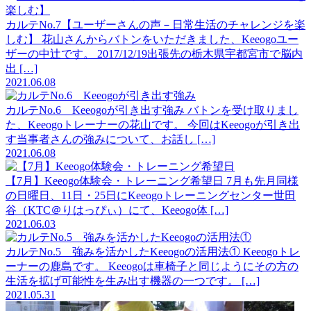
カルテNo.7【ユーザーさんの声－日常生活のチャレンジを楽
しむ】
花山さんからバトンをいただきました、Keeogoユー
ザーの中辻です。 2017/12/19出張先の栃木県宇都宮市で脳内
出 […]
2021.06.08
カルテNo.6 Keeogoが引き出す強み
バトンを受け取りまし
た、Keeogoトレーナーの花山です。 今回はKeeogoが引き出
す当事者さんの強みについて、お話し […]
2021.06.08
【7月】Keeogo体験会・トレーニング希望日
7月も先月同様
の日曜日、11日・25日にKeeogoトレーニングセンター世田
谷（KTC＠りはっぴぃ）にて、Keeogo体 […]
2021.06.03
カルテNo.5 強みを活かしたKeeogoの活用法①
Keeogoトレ
ーナーの鹿島です。 Keeogoは車椅子と同じようにその方の
生活を拡げ可能性を生み出す機器の一つです。 […]
2021.05.31