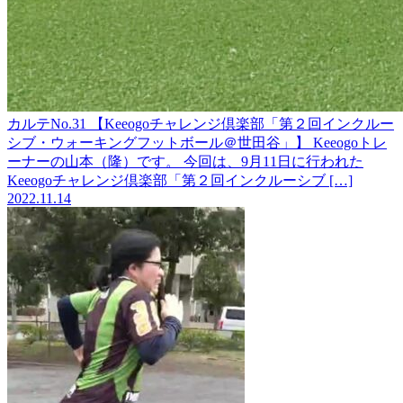
カルテNo.31 【Keeogoチャレンジ倶楽部「第２回インクルー
シブ・ウォーキングフットボール＠世田谷」】
Keeogoトレ
ーナーの山本（隆）です。 今回は、9月11日に行われた
Keeogoチャレンジ倶楽部「第２回インクルーシブ […]
2022.11.14