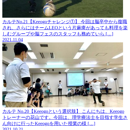
カルテNo.21【Keeogoチャレンジ①】
今回は脳卒中から復職
され、さらにはチームLEOという片麻痺があっても料理を楽
しむグループや脳フェスのスタッフも務めていら […]
2021.11.04
カルテ No.20【Keeogoという選択肢】
こんにちは、Keeogo
トレーナーの花山です。今回は、理学療法士を目指す学生さ
ん向けに行ったKeeogoを用いた授業の様 […]
2021.10.21