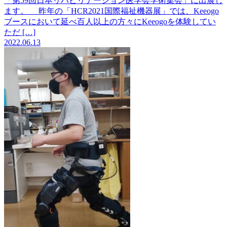
「第59回日本リハビリテーション医学会学術集会」に出展し
ます。
昨年の「HCR2021国際福祉機器展」では、Keeogo
ブースにおいて延べ百人以上の方々にKeeogoを体験してい
ただ […]
2022.06.13