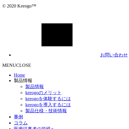
© 2020 Keeogo™
お問い合わせ
MENU
CLOSE
Home
製品情報
製品情報
keeogoのメリット
keeogoを体験するには
keeogoを導入するには
製品仕様・技術情報
事例
コラム
医療従事者の皆様へ